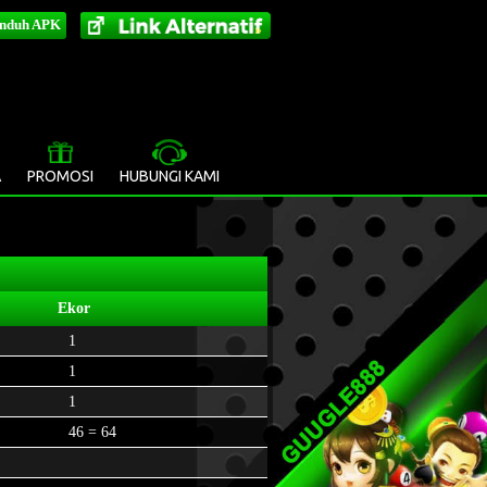
nduh APK
»
A
PROMOSI
HUBUNGI KAMI
Ekor
1
1
1
46 = 64