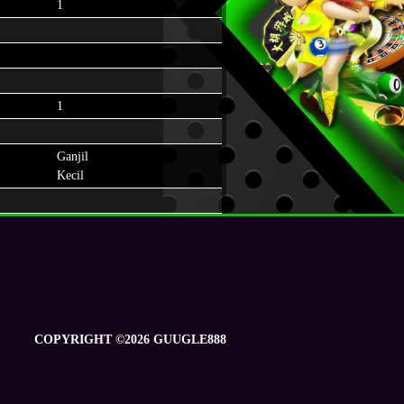
1
1
Ganjil
Kecil
COPYRIGHT ©2026 GUUGLE888