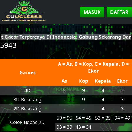
MASUK
DAFTAR
ot Gacor Terpercaya Di Indonesia, Gabung Sekarang D
5943
A = As, B = Kop, C = Kepala, D =
Ekor
Games
As
Kop
Kepala
Ekor
4D
5
9
4
3
3D Belakang
-
9
4
3
2D Belakang
-
-
4
3
59 = 95
54 = 45
53 = 35
94 = 49
Colok Bebas 2D
93 = 39
43 = 34