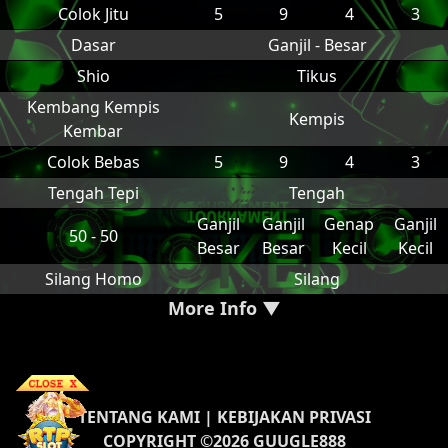
Colok Jitu
5
9
4
3
Dasar
Ganjil - Besar
Shio
Tikus
Kembang Kempis
Kempis
Kembar
Colok Bebas
5
9
4
3
Tengah Tepi
Tengah
Ganjil
Ganjil
Genap
Ganjil
50 - 50
Besar
Besar
Kecil
Kecil
Silang Homo
Silang
More Info ▼
TENTANG KAMI
|
KEBIJAKAN PRIVASI
COPYRIGHT ©2026 GUUGLE888